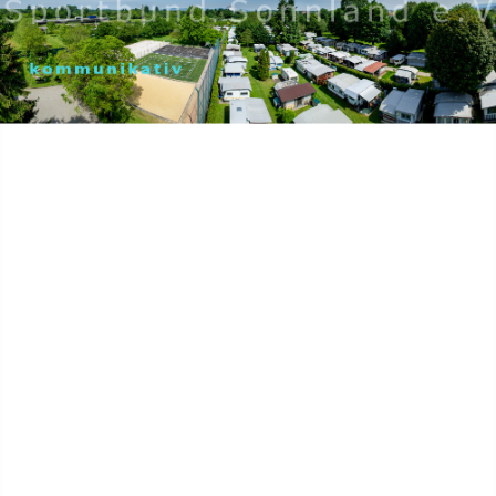
Home
Aktuell
Sport
Jugend
Camping
Gelände
Organisation
Wir über uns